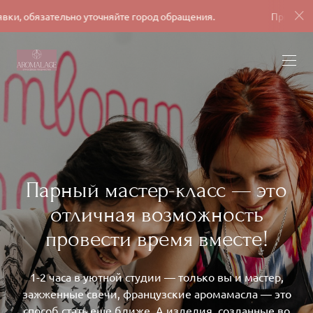
бязательно уточняйте город обращения.
При оформлении
Парный мастер-класс — это
отличная возможность
провести время вместе!
1-2 часа в уютной студии — только вы и мастер,
зажженные свечи, французские аромамасла — это
способ стать еще ближе. А изделия, созданные во