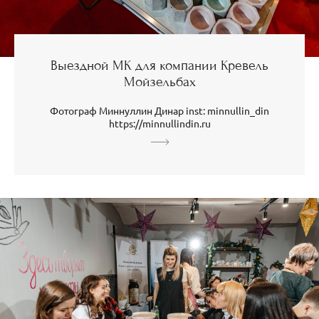
Выездной МК для компании Кревель
Мойзельбах
Фотограф Миннуллин Динар inst: minnullin_din
https://minnullindin.ru